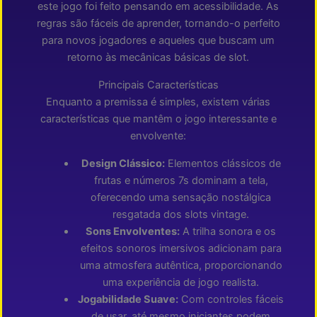
este jogo foi feito pensando em acessibilidade. As
regras são fáceis de aprender, tornando-o perfeito
para novos jogadores e aqueles que buscam um
retorno às mecânicas básicas de slot.
Principais Características
Enquanto a premissa é simples, existem várias
características que mantêm o jogo interessante e
envolvente:
Design Clássico:
Elementos clássicos de
frutas e números 7s dominam a tela,
oferecendo uma sensação nostálgica
resgatada dos slots vintage.
Sons Envolventes:
A trilha sonora e os
efeitos sonoros imersivos adicionam para
uma atmosfera autêntica, proporcionando
uma experiência de jogo realista.
Jogabilidade Suave:
Com controles fáceis
de usar, até mesmo iniciantes podem