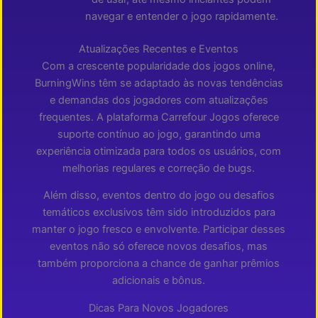
navegar e entender o jogo rapidamente.
Atualizações Recentes e Eventos
Com a crescente popularidade dos jogos online,
BurningWins têm se adaptado às novas tendências
e demandas dos jogadores com atualizações
frequentes. A plataforma Carrefour Jogos oferece
suporte contínuo ao jogo, garantindo uma
experiência otimizada para todos os usuários, com
melhorias regulares e correção de bugs.
Além disso, eventos dentro do jogo ou desafios
temáticos exclusivos têm sido introduzidos para
manter o jogo fresco e envolvente. Participar desses
eventos não só oferece novos desafios, mas
também proporciona a chance de ganhar prêmios
adicionais e bônus.
Dicas Para Novos Jogadores