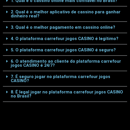
1. Qual é o cassino online mais confiável no Brasil?
2. Qual é o melhor aplicativo de cassino para ganhar
dinheiro real?
3. Qual é o melhor pagamento em cassino online?
4. O plataforma carrefour jogos CASINO é legítimo?
5. O plataforma carrefour jogos CASINO é seguro?
6. O atendimento ao cliente do plataforma carrefour
jogos CASINO é 24/7?
7. É seguro jogar no plataforma carrefour jogos
CASINO?
8. É legal jogar no plataforma carrefour jogos CASINO
no Brasil?