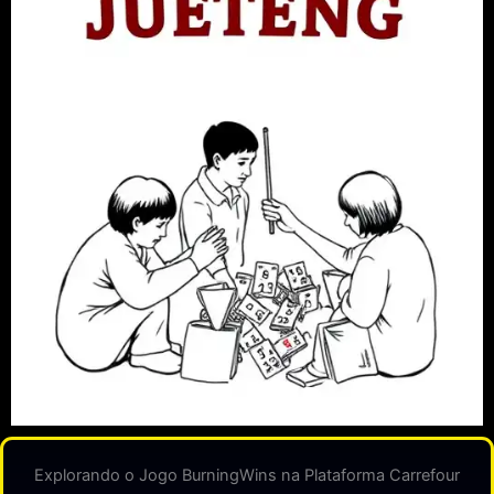
Explorando o Jogo BurningWins na Plataforma Carrefour