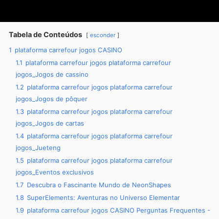
Tabela de Conteúdos
esconder
1
plataforma carrefour jogos CASINO
1.1
plataforma carrefour jogos plataforma carrefour
jogos_Jogos de cassino
1.2
plataforma carrefour jogos plataforma carrefour
jogos_Jogos de pôquer
1.3
plataforma carrefour jogos plataforma carrefour
jogos_Jogos de cartas
1.4
plataforma carrefour jogos plataforma carrefour
jogos_Jueteng
1.5
plataforma carrefour jogos plataforma carrefour
jogos_Eventos exclusivos
1.7
Descubra o Fascinante Mundo de NeonShapes
1.8
SuperElements: Aventuras no Universo Elementar
1.9
plataforma carrefour jogos CASINO Perguntas Frequentes -