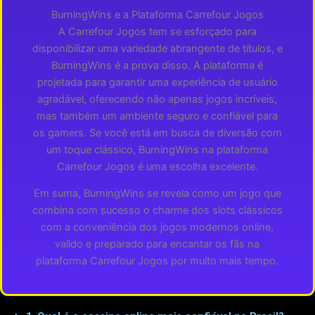
BurningWins e a Plataforma Carrefour Jogos
A Carrefour Jogos tem se esforçado para
disponibilizar uma variedade abrangente de títulos, e
BurningWins é a prova disso. A plataforma é
projetada para garantir uma experiência de usuário
agradável, oferecendo não apenas jogos incríveis,
mas também um ambiente seguro e confiável para
os gamers. Se você está em busca de diversão com
um toque clássico, BurningWins na plataforma
Carrefour Jogos é uma escolha excelente.
Em suma, BurningWins se revela como um jogo que
combina com sucesso o charme dos slots clássicos
com a conveniência dos jogos modernos online,
valido e preparado para encantar os fãs na
plataforma Carrefour Jogos por muito mais tempo.