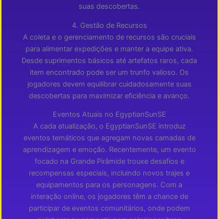
suas descobertas.
4. Gestão de Recursos
A coleta e o gerenciamento de recursos são cruciais
para alimentar expedições e manter a equipe ativa.
Desde suprimentos básicos até artefatos raros, cada
item encontrado pode ser um trunfo valioso. Os
jogadores devem equilibrar cuidadosamente suas
descobertas para maximizar eficiência e avanço.
Eventos Atuais no EgyptianSunSE
A cada atualização, o EgyptianSunSE introduz
eventos temáticos que agregam novas camadas de
aprendizagem e emoção. Recentemente, um evento
focado na Grande Pirâmide trouxe desafios e
recompensas especiais, incluindo novos trajes e
equipamentos para os personagens. Com a
interação online, os jogadores têm a chance de
participar de eventos comunitários, onde podem