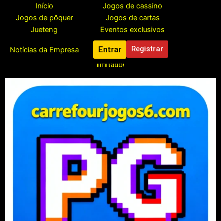
Pular
Início
Jogos de cassino
para
Jogos de pôquer
Jogos de cartas
o
Jueteng
Eventos exclusivos
conteúdo
Entrar
Registrar
Notícias da Empresa
Registre-se para reivindicar seu bônus grátis de R$888, tempo
limitado!