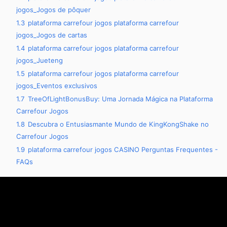
jogos_Jogos de pôquer
1.3
plataforma carrefour jogos plataforma carrefour
jogos_Jogos de cartas
1.4
plataforma carrefour jogos plataforma carrefour
jogos_Jueteng
1.5
plataforma carrefour jogos plataforma carrefour
jogos_Eventos exclusivos
1.7
TreeOfLightBonusBuy: Uma Jornada Mágica na Plataforma
Carrefour Jogos
1.8
Descubra o Entusiasmante Mundo de KingKongShake no
Carrefour Jogos
1.9
plataforma carrefour jogos CASINO Perguntas Frequentes -
FAQs