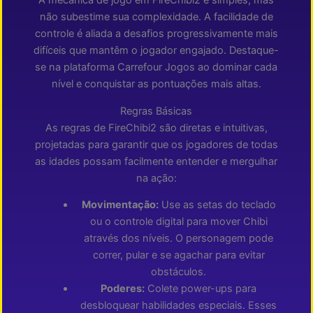
A mecânica de jogo em FireChibi2 é simples, mas
não subestime sua complexidade. A facilidade de
controle é aliada a desafios progressivamente mais
difíceis que mantêm o jogador engajado. Destaque-
se na plataforma Carrefour Jogos ao dominar cada
nível e conquistar as pontuações mais altas.
Regras Básicas
As regras de FireChibi2 são diretas e intuitivas,
projetadas para garantir que os jogadores de todas
as idades possam facilmente entender e mergulhar
na ação:
Movimentação:
Use as setas do teclado
ou o controle digital para mover Chibi
através dos níveis. O personagem pode
correr, pular e se agachar para evitar
obstáculos.
Poderes:
Colete power-ups para
desbloquear habilidades especiais. Esses