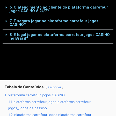
6. O atendimento ao cliente do plataforma carrefour
jogos CASINO é 24/7?
7. É seguro jogar no plataforma carrefour jogos
CASINO?
8. É legal jogar no plataforma carrefour jogos CASINO
no Brasil?
Tabela de Conteúdos
esconder
1
plataforma carrefour jogos CASINO
1.1
plataforma carrefour jogos plataforma carrefour
jogos_Jogos de cassino
1.2
plataforma carrefour jogos plataforma carrefour