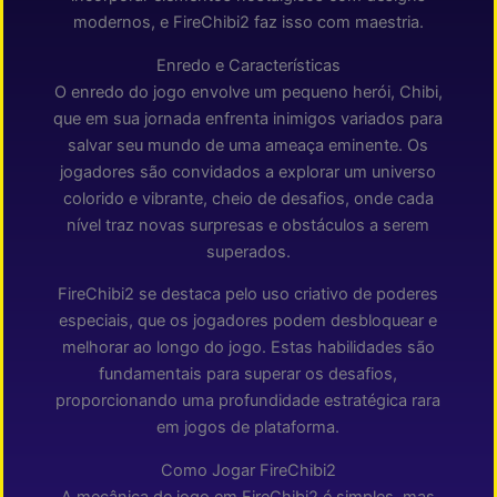
modernos, e FireChibi2 faz isso com maestria.
Enredo e Características
O enredo do jogo envolve um pequeno herói, Chibi,
que em sua jornada enfrenta inimigos variados para
salvar seu mundo de uma ameaça eminente. Os
jogadores são convidados a explorar um universo
colorido e vibrante, cheio de desafios, onde cada
nível traz novas surpresas e obstáculos a serem
superados.
FireChibi2 se destaca pelo uso criativo de poderes
especiais, que os jogadores podem desbloquear e
melhorar ao longo do jogo. Estas habilidades são
fundamentais para superar os desafios,
proporcionando uma profundidade estratégica rara
em jogos de plataforma.
Como Jogar FireChibi2