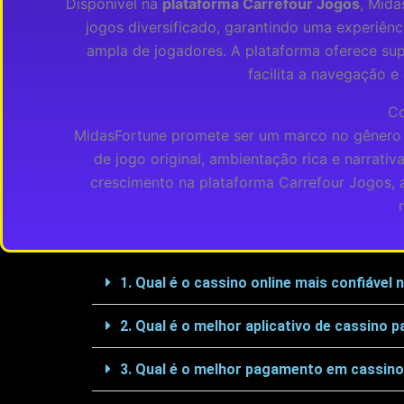
Disponível na
plataforma Carrefour Jogos
, Mida
jogos diversificado, garantindo uma experiên
ampla de jogadores. A plataforma oferece sup
facilita a navegação e
Co
MidasFortune promete ser um marco no gênero 
de jogo original, ambientação rica e narrati
crescimento na plataforma Carrefour Jogos,
1. Qual é o cassino online mais confiável 
2. Qual é o melhor aplicativo de cassino p
3. Qual é o melhor pagamento em cassino