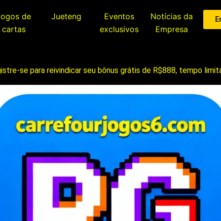
Jogos de
Jueteng
Eventos
Notícias da
E
cartas
exclusivos
Empresa
istre-se para reivindicar seu bônus grátis de R$888, tempo limit