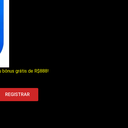
u bônus grátis de R$888!
REGISTRAR