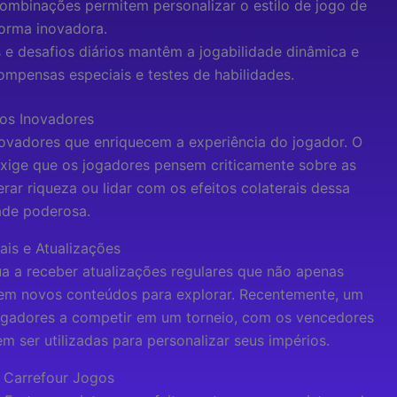
ombinações permitem personalizar o estilo de jogo de
orma inovadora.
e desafios diários mantêm a jogabilidade dinâmica e
ompensas especiais e testes de habilidades.
os Inovadores
ovadores que enriquecem a experiência do jogador. O
 exige que os jogadores pensem criticamente sobre as
rar riqueza ou lidar com os efeitos colaterais dessa
ade poderosa.
ais e Atualizações
a a receber atualizações regulares que não apenas
em novos conteúdos para explorar. Recentemente, um
jogadores a competir em um torneio, com os vencedores
ser utilizadas para personalizar seus impérios.
 Carrefour Jogos