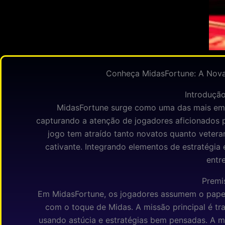
Conheça MidasFortune: A Nov
Introduçã
MidasFortune surge como uma das mais em
capturando a atenção de jogadores aficionados p
jogo tem atraído tanto novatos quanto veteran
cativante. Integrando elementos de estratégia
entr
Premi
Em MidasFortune, os jogadores assumem o papel
com o toque de Midas. A missão principal é t
usando astúcia e estratégias bem pensadas. A 