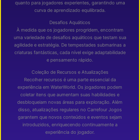
quanto para jogadores experientes, garantindo uma
curva de aprendizado equilibrada.
Desafios Aquáticos
À medida que os jogadores progridem, encontram
uma variedade de desafios aquáticos que testam sua
agilidade e estratégia. De tempestades submarinas a
criaturas fantásticas, cada nível exige adaptabilidade
e pensamento rápido.
Coleção de Recursos e Atualizações
Recolher recursos é uma parte essencial da
experiência em WaterWorld. Os jogadores podem
coletar itens que aumentam suas habilidades e
desbloqueiam novas áreas para exploração. Além
disso, atualizações regulares no Carrefour Jogos
garantem que novos conteúdos e eventos sejam
introduzidos, enriquecendo continuamente a
experiência do jogador.