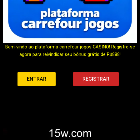
Bem-vindo ao plataforma carrefour jogos CASINO! Registre-se
agora para reivindicar seu bônus grátis de R$888!
ENTRAR
REGISTRAR