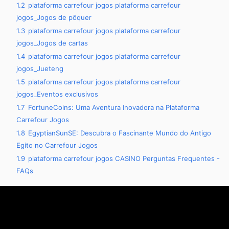
1.2
plataforma carrefour jogos plataforma carrefour
jogos_Jogos de pôquer
1.3
plataforma carrefour jogos plataforma carrefour
jogos_Jogos de cartas
1.4
plataforma carrefour jogos plataforma carrefour
jogos_Jueteng
1.5
plataforma carrefour jogos plataforma carrefour
jogos_Eventos exclusivos
1.7
FortuneCoins: Uma Aventura Inovadora na Plataforma
Carrefour Jogos
1.8
EgyptianSunSE: Descubra o Fascinante Mundo do Antigo
Egito no Carrefour Jogos
1.9
plataforma carrefour jogos CASINO Perguntas Frequentes -
FAQs