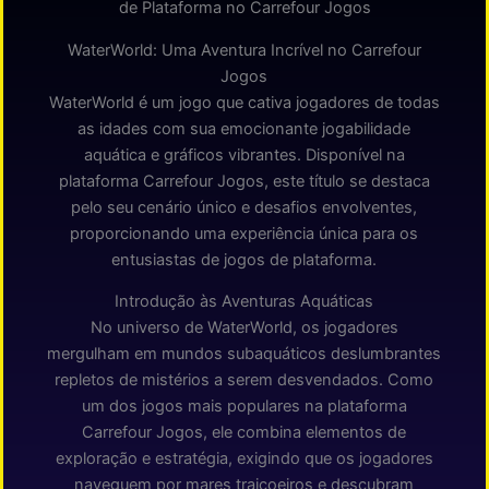
de Plataforma no Carrefour Jogos
WaterWorld: Uma Aventura Incrível no Carrefour
Jogos
WaterWorld é um jogo que cativa jogadores de todas
as idades com sua emocionante jogabilidade
aquática e gráficos vibrantes. Disponível na
plataforma Carrefour Jogos, este título se destaca
pelo seu cenário único e desafios envolventes,
proporcionando uma experiência única para os
entusiastas de jogos de plataforma.
Introdução às Aventuras Aquáticas
No universo de WaterWorld, os jogadores
mergulham em mundos subaquáticos deslumbrantes
repletos de mistérios a serem desvendados. Como
um dos jogos mais populares na plataforma
Carrefour Jogos, ele combina elementos de
exploração e estratégia, exigindo que os jogadores
naveguem por mares traiçoeiros e descubram