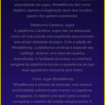
especialistas em jogos, WheelMoney tem como
objetivo capturar a imaginação tanto dos novatos
quanto dos gamers experientes.
Plataforma Carrefour Jogos
A plataforma Carrefour Jogos tem se destacado
como um hub popular para jogadores que procuram
uma ampla variedade de jogos. Com a adição de
WheelMoney, a plataforma continua a expandir seu
catálogo, atraindo uma base de usuários
diversificada. A facilidade de acesso e a interface
amigável da plataforma tornam a experiência de jogo
mais agradável e acessível para todos.
Como Jogar WheelMoney
WheelMoney é simples de entender, mas oferece
profundidade suficiente para manter os jogadores
engajados. O objetivo principal é girar a roda e
conquistar o máximo de moeda virtual possível. A