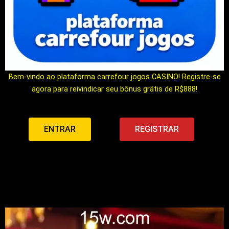
Bem-vindo ao plataforma carrefour jogos CASINO! Registre-se
agora para reivindicar seu bônus grátis de R$888!
ENTRAR
REGISTRAR